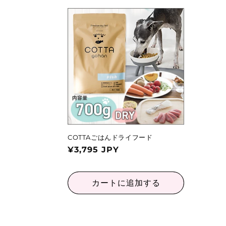
COTTAごはんドライフード
通
¥3,795 JPY
常
価
カートに追加する
格