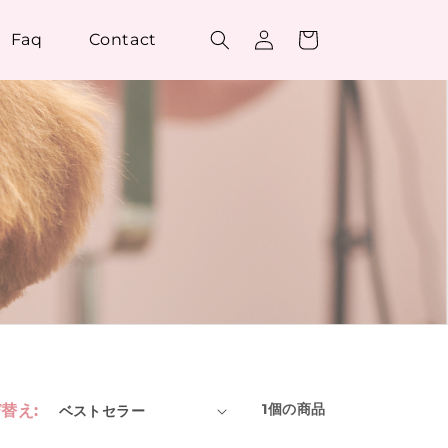
ロ
カ
グ
ー
Faq
Contact
イ
ト
ン
1個の商品
替え: